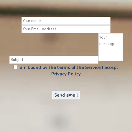
I am bound by the terms of the Service I accept
Privacy Policy