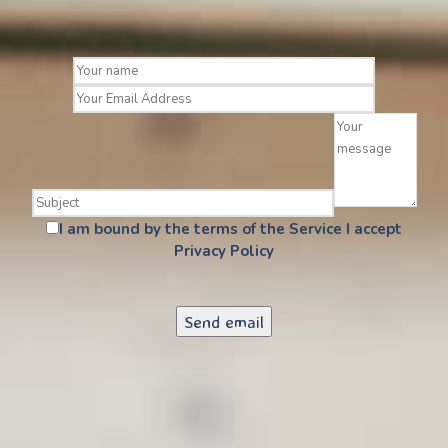
I am bound by the terms of the Service I accept
Privacy Policy