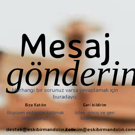
Mesaj
gönderin
Herhangi bir sorunuz varsa cevaplamak için
buradayız.
Bize Katılın
Geri bildirim
Büyüyen ekibimize katılmak
İstek, görüş ve geri
ister misiniz?
bildirimler için
destek@eskibirmandolin.com
iletisim@eskibirmandolin.com