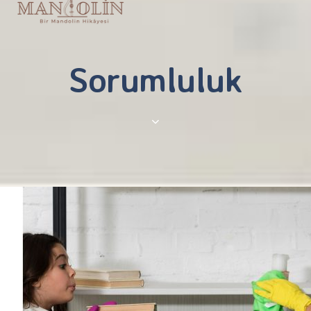
nav
Sorumluluk