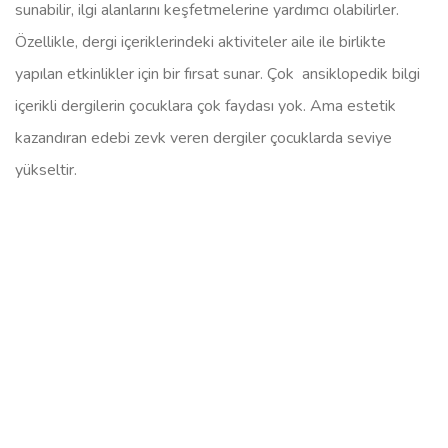
sunabilir, ilgi alanlarını keşfetmelerine yardımcı olabilirler.
Özellikle, dergi içeriklerindeki aktiviteler aile ile birlikte
yapılan etkinlikler için bir fırsat sunar. Çok ansiklopedik bilgi
içerikli dergilerin çocuklara çok faydası yok. Ama estetik
kazandıran edebi zevk veren dergiler çocuklarda seviye
yükseltir.
Dergi Adı
Yaş Grubu
İçerik Türü
Bilim Çocuk
7-12
Bilim ve Doğa
Tüm Çocuklar İçin
4-8
Eğitici Oyunlar
Minik Eller
3-6
Yaratıcı Etkinlikler
Çocuk Dergisi
5-10
Hikayeler & Masallar
Daha İyi Seçenekler İçin Adımlar
: