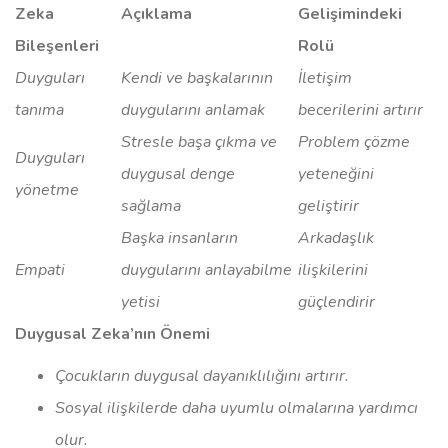
Zeka
Açıklama
Gelişimindeki
Bileşenleri
Rolü
Duyguları
Kendi ve başkalarının
İletişim
tanıma
duygularını anlamak
becerilerini artırır
Stresle başa çıkma ve
Problem çözme
Duyguları
duygusal denge
yeteneğini
yönetme
sağlama
geliştirir
Başka insanların
Arkadaşlık
Empati
duygularını anlayabilme
ilişkilerini
yetisi
güçlendirir
Duygusal Zeka’nın Önemi
Çocukların duygusal dayanıklılığını artırır.
Sosyal ilişkilerde daha uyumlu olmalarına yardımcı
olur.