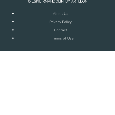
© ESKİBİRMANDOLİN. BY ARTLEON
About Us
Privacy Policy
Contact
Terms of Use