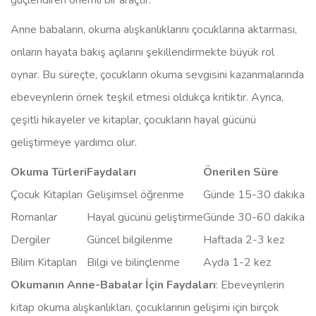
güçlendiren önemli bir araçtır.
Anne babaların, okuma alışkanlıklarını çocuklarına aktarması,
onların hayata bakış açılarını şekillendirmekte büyük rol
oynar. Bu süreçte, çocukların okuma sevgisini kazanmalarında
ebeveynlerin örnek teşkil etmesi oldukça kritiktir. Ayrıca,
çeşitli hikayeler ve kitaplar, çocukların hayal gücünü
geliştirmeye yardımcı olur.
Okuma Türleri
Faydaları
Önerilen Süre
Çocuk Kitapları
Gelişimsel öğrenme
Günde 15-30 dakika
Romanlar
Hayal gücünü geliştirme
Günde 30-60 dakika
Dergiler
Güncel bilgilenme
Haftada 2-3 kez
Bilim Kitapları
Bilgi ve bilinçlenme
Ayda 1-2 kez
Okumanın Anne-Babalar İçin Faydaları
: Ebeveynlerin
kitap okuma alışkanlıkları, çocuklarının gelişimi için birçok