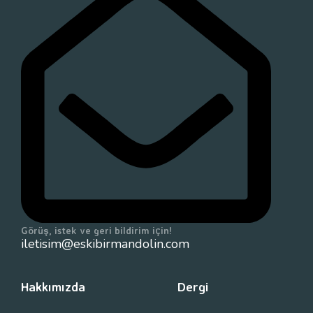
Görüş, istek ve geri bildirim için!
iletisim@eskibirmandolin.com
Hakkımızda
Dergi