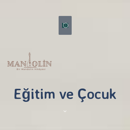
Tog
nav
Eğitim ve Çocuk