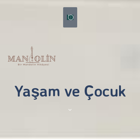
Tog
nav
Yaşam ve Çocuk