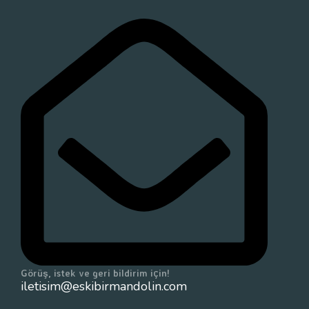
Görüş, istek ve geri bildirim için!
iletisim@eskibirmandolin.com