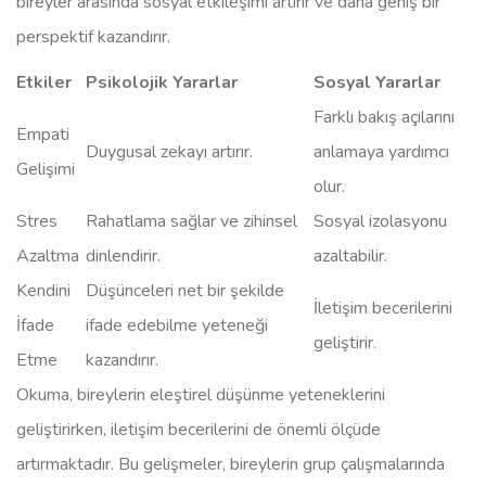
bireyler arasında sosyal etkileşimi artırır ve daha geniş bir
perspektif kazandırır.
Etkiler
Psikolojik Yararlar
Sosyal Yararlar
Farklı bakış açılarını
Empati
Duygusal zekayı artırır.
anlamaya yardımcı
Gelişimi
olur.
Stres
Rahatlama sağlar ve zihinsel
Sosyal izolasyonu
Azaltma
dinlendirir.
azaltabilir.
Kendini
Düşünceleri net bir şekilde
İletişim becerilerini
İfade
ifade edebilme yeteneği
geliştirir.
Etme
kazandırır.
Okuma, bireylerin eleştirel düşünme yeteneklerini
geliştirirken, iletişim becerilerini de önemli ölçüde
artırmaktadır. Bu gelişmeler, bireylerin grup çalışmalarında